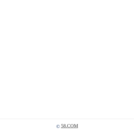
58.COM
©