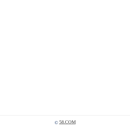
58.COM
©