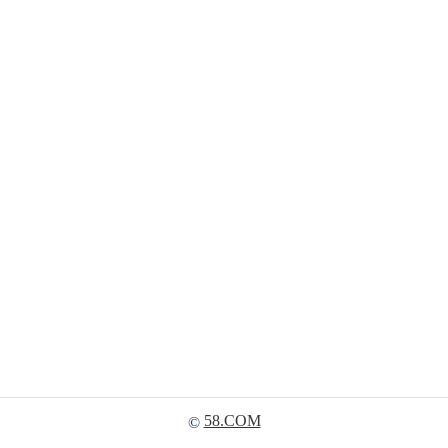
58.COM
©