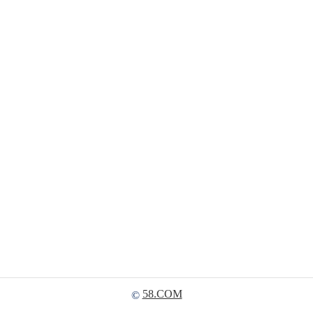
58.COM
©