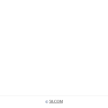
58.COM
©