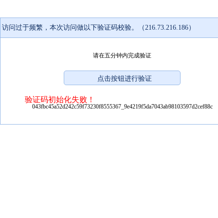
访问过于频繁，本次访问做以下验证码校验。（216.73.216.186）
请在五分钟内完成验证
验证码初始化失败！
043fbc45a52d242c59f73230f8555367_9e4219f5da7043ab98103597d2cef88c