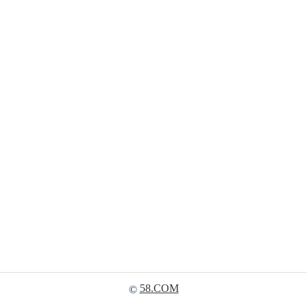
58.COM
©