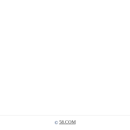
58.COM
©