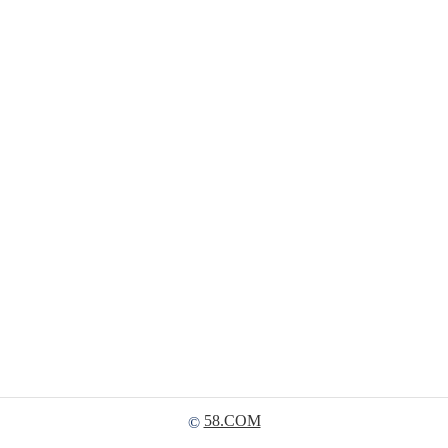
58.COM
©