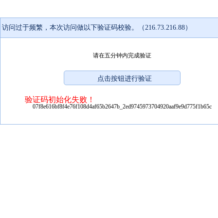
访问过于频繁，本次访问做以下验证码校验。（216.73.216.88）
请在五分钟内完成验证
验证码初始化失败！
07f8e616bf8f4e76f108d4af65b2647b_2ed9745973704920aaf9e9d775f1b65c