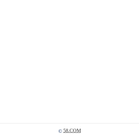
58.COM
©