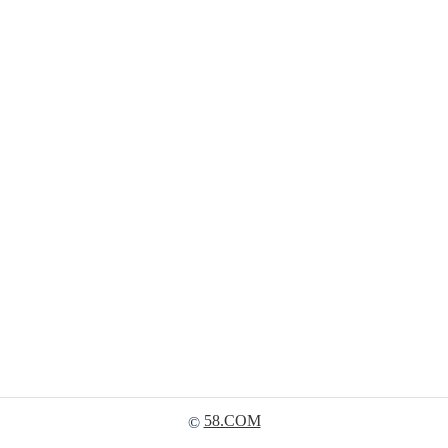
58.COM
©