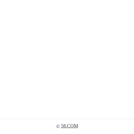
58.COM
©