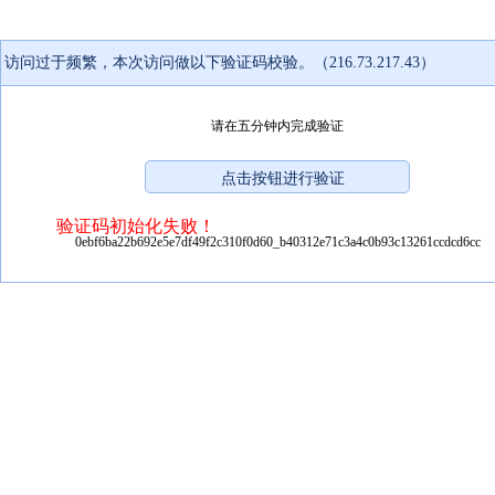
访问过于频繁，本次访问做以下验证码校验。（216.73.217.43）
请在五分钟内完成验证
验证码初始化失败！
0ebf6ba22b692e5e7df49f2c310f0d60_b40312e71c3a4c0b93c13261ccdcd6cc