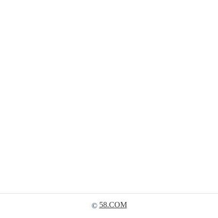
58.COM
©