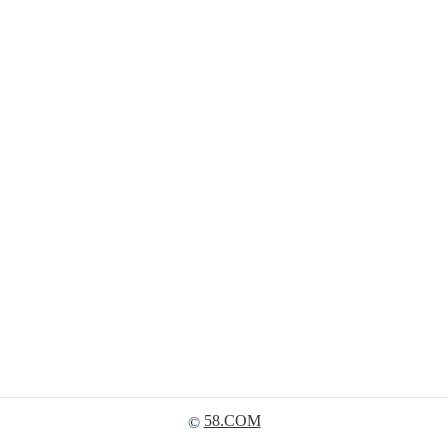
58.COM
©