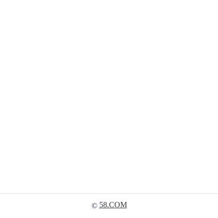
58.COM
©