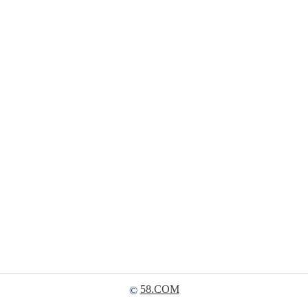
58.COM
©