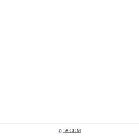
58.COM
©