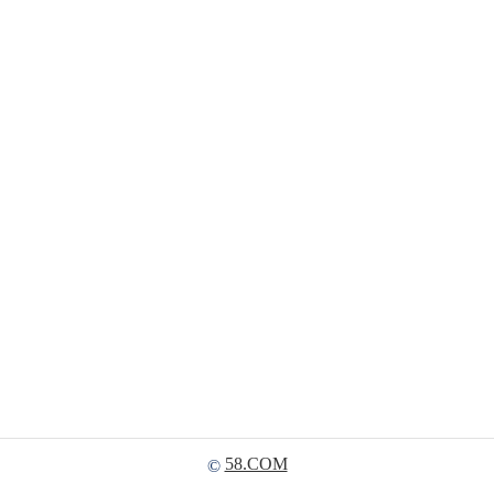
58.COM
©