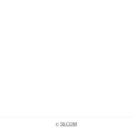
58.COM
©