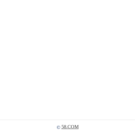
58.COM
©