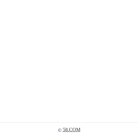
58.COM
©