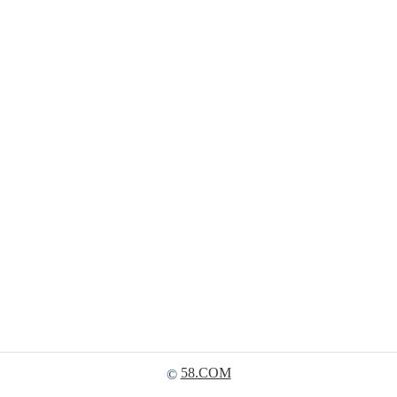
58.COM
©