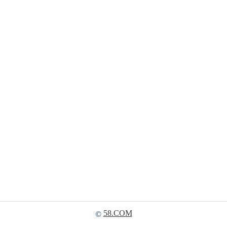
58.COM
©