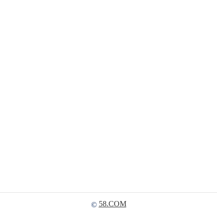
58.COM
©