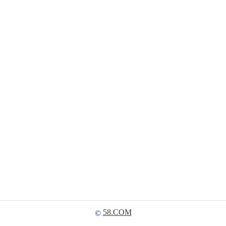
58.COM
©