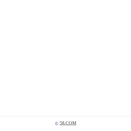
58.COM
©