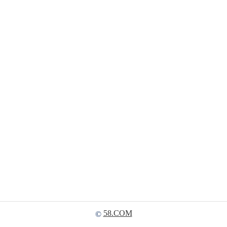
58.COM
©