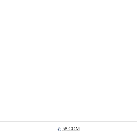
58.COM
©