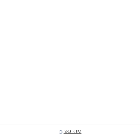
58.COM
©