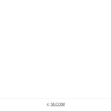
58.COM
©