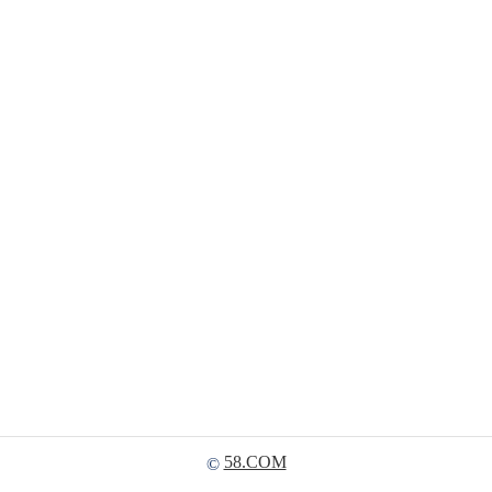
58.COM
©