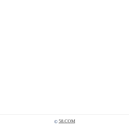
58.COM
©