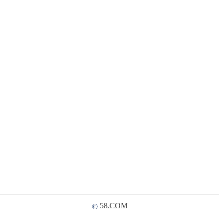
58.COM
©