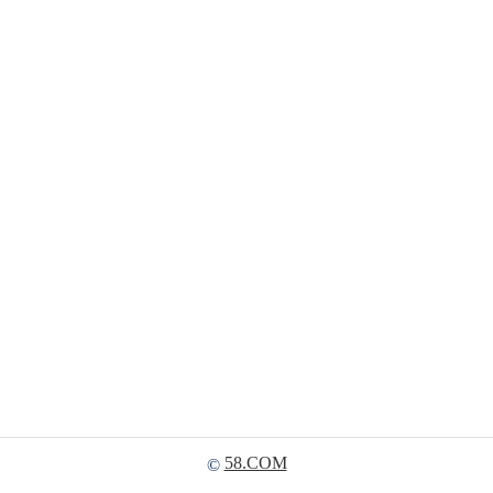
58.COM
©