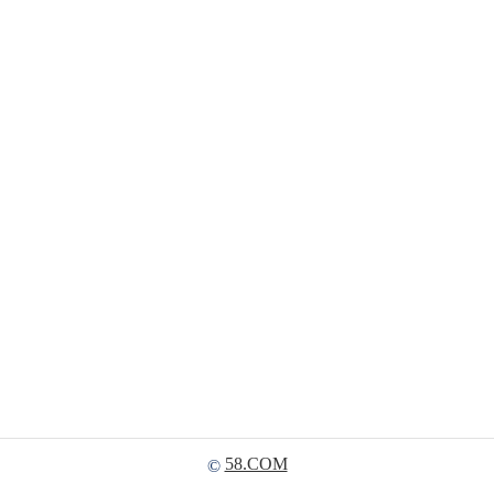
58.COM
©