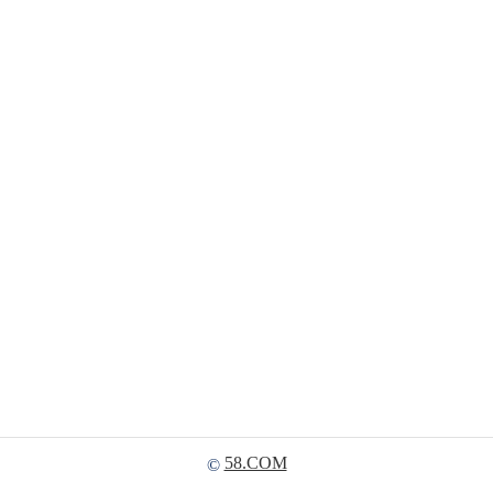
58.COM
©