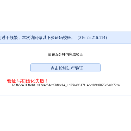
过于频繁，本次访问做以下验证码校验。（216.73.216.114）
请在五分钟内完成验证
验证码初始化失败！
1d3b5e40136abf1d12c4c51ed9b8ee14_1d75aa9317f14dceb9e6079e6aeb72ea