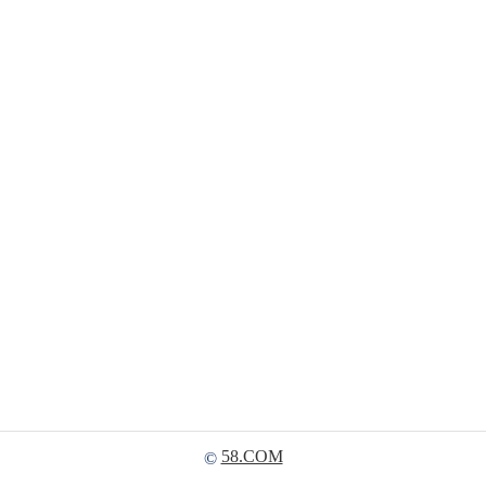
58.COM
©