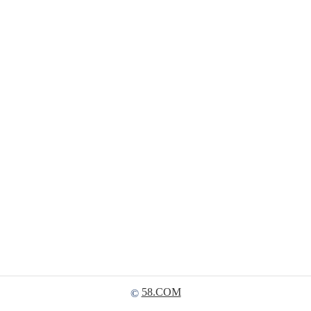
58.COM
©