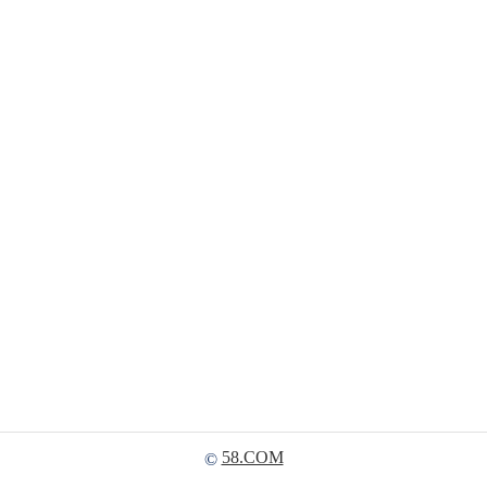
58.COM
©