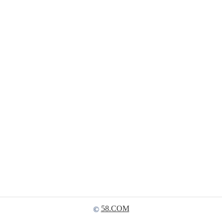
58.COM
©