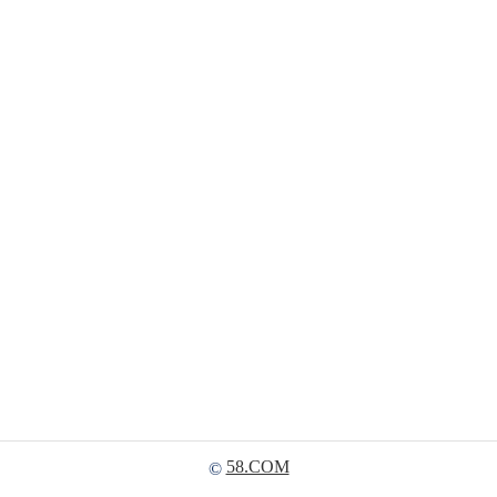
58.COM
©