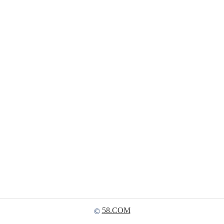
58.COM
©