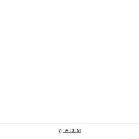
58.COM
©