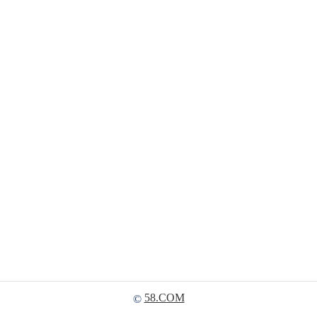
58.COM
©