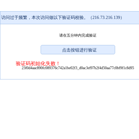
访问过于频繁，本次访问做以下验证码校验。（216.73.216.139）
请在五分钟内完成验证
验证码初始化失败！
23f0d4aac890fc089376c742a1be02f3_d0ac3ef97b2f4d50aa77c0bf9f1c8d95