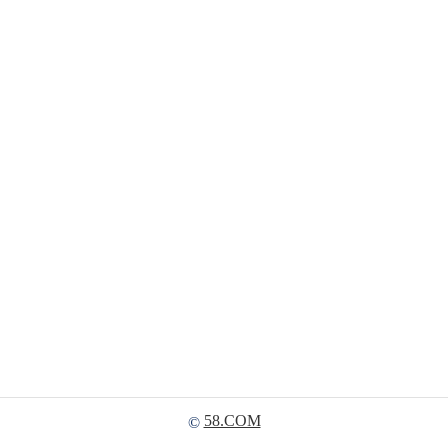
58.COM
©