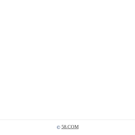
58.COM
©