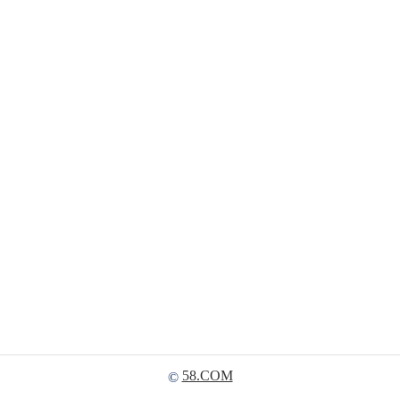
58.COM
©