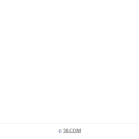
58.COM
©