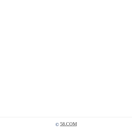
58.COM
©