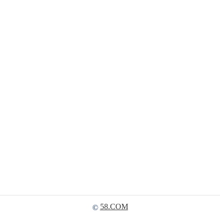
58.COM
©