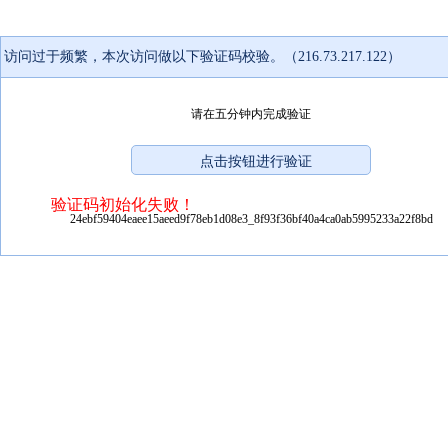
访问过于频繁，本次访问做以下验证码校验。（216.73.217.122）
请在五分钟内完成验证
验证码初始化失败！
24ebf59404eaee15aeed9f78eb1d08e3_8f93f36bf40a4ca0ab5995233a22f8bd